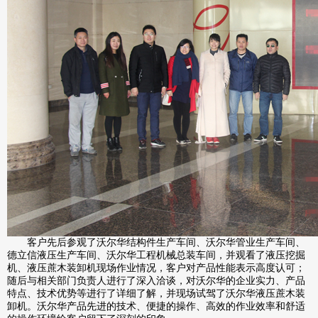
客户先后参观了沃尔华结构件生产车间、沃尔华管业生产车间、
德立信液压生产车间、沃尔华工程机械总装车间，并观看了液压挖掘
机、液压蔗木装卸机现场作业情况，客户对产品性能表示高度认可；
随后与相关部门负责人进行了深入洽谈，对沃尔华的企业实力、产品
特点、技术优势等进行了详细了解，并现场试驾了沃尔华液压蔗木装
卸机。沃尔华产品先进的技术、便捷的操作、高效的作业效率和舒适