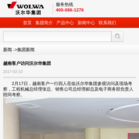
服务热线
400-086-1276
首页
集团简介
产品中心
新闻中心
联系我们
新闻
->
集团新闻
越南客户访问沃尔华集团
2017-02-22
2月17日，越南客户一行四人莅临沃尔华集团参观访问及现场考
察，工程机械总经理张总、销售公司总经理郝总及电子商务部负责人
陪同考察。