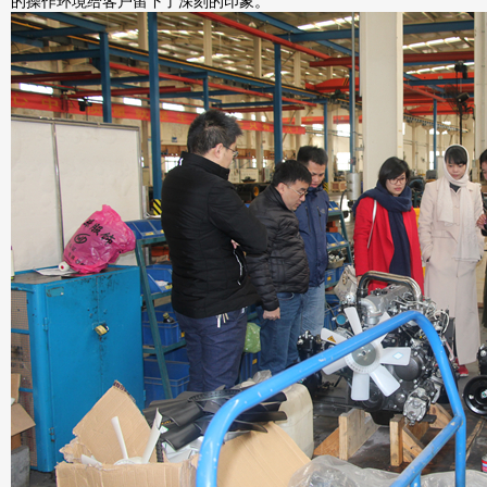
的操作环境给客户留下了深刻的印象。