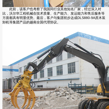
此前，该客户也考察了我国同行业其他知名厂家，经过深入对
比，沃尔华工程机械在技术质量、生产能力、发运能力和售后服务等
方面都具有明显优势。最后，客户与集团初步达成DLS880-9A蔗木装
卸机等集团产品的越南全国代理协议。