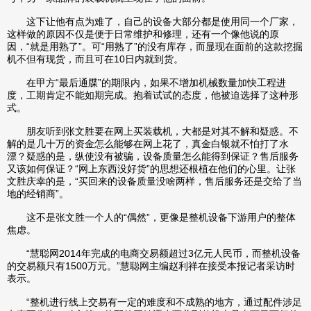
这下让他有点为难了，自己的设备大部分都是使用同一个厂家，
这样做的原因不仅是便于日常维护和修理，还有一个像他说的原
因，“就是用熟了”。可“用熟了”的没有库存，而显现在面前的这款挖掘
机不但有现货，而且可在10日内就到货。
在甲方“最后通牒”的期限内，如果不增加机械数量加快工程进
度，工期肯定不能如期完成。抱着试试的态度，他被迫选择了这种形
式。
朋友听到张文胜要在网上买装载机，大都是对其不解和疑惑。不
解的是几十万的资金怎么能够在网上花了，真金白银就不怕打了水
漂？疑惑的是，纵使没有被骗，设备质量怎么能得到保证？售后服务
又该如何保证？“网上东西没好货”的思想还根植在他们的心里。让张
文胜庆幸的是，“买回来的设备质量没啥两样，售后服务还是交给了当
地的经销商”。
这不是张文胜一个人的“偶然”，更像是整机设备下游用户的整体
焦虑。
“慧聪网2014年完成的电商交易额超过3亿元人民币，而整机设备
的交易额只有1500万元。”慧聪网主编赵利祥在接受本报记者采访时
表示。
“整机进行线上交易有一定的难度和不成熟的地方，通过配件涉足