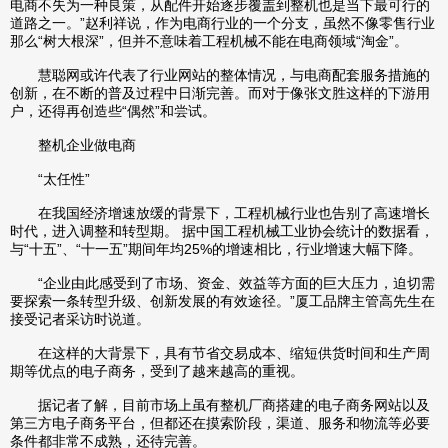
电商不失为一种良策，从配件开始逐步覆盖到整机也是当下最可行的
道路之一。”赵利祥说，作为电商行业的一个分支，虽然不像零售行业
那么“树大根深”，但并不意味着工程机械不能在电商领域“淘金”。
慧聪网或许代表了行业网站的整体情况，与电商配套服务措施的
创新，在不断的普及过程中日渐完善。而对于像张文胜这样的下游用
户，还得再创造些“偶然”和尝试。
整机企业做电商
“太任性”
在我国经济增速放缓的背景下，工程机械行业也告别了高速增长
时代，进入调整和转型期。 据中国工程机械工业协会统计的数据看，
与“十五”、“十一五”期间年均25%的增速相比，行业增速大幅下降。
“企业由此感受到了市场、资金、效益等方面的巨大压力，迫切需
要探索一条转型升级、创新发展的有效途径。”厦工品牌主管高先生在
接受记者采访时说道。
在这样的大背景下，具有节省交易成本、缩短供货时间和生产周
期等优点的电子商务，受到了越来越高的重视。
据记者了解，目前市场上虽有整机厂商搭建的电子商务网站以及
第三方电子商务平台，但都还在摸索阶段，渠道、服务和物流等必要
条件都非常不成熟，还待完善。