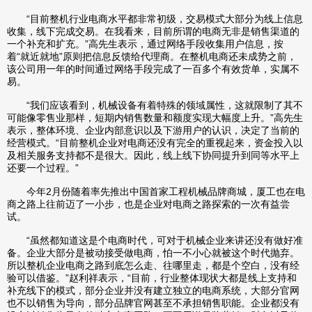
“目前整机行业电商水平都非常初级，交易模式大部分为线上信息
收集，线下完成交易。在我看来，目前所谓的电商无非是销售渠道的
一个补充和扩充。”高先生表示，通过网络手段收集用户信息，按
着“就近就地”原则把信息反馈给代理商。在整机电商还未成势之前，
该公司用一年的时间通过网络手段完成了一百多个有效货单，实属不
易。
“我们应该看到，机械设备有着特殊的领域属性，这就限制了其不
可能像零售业那样，短期内销售数量和额度实现大幅度上升。”高先生
表示，整体环境、企业内部意识以及下游用户的认识，决定了当前的
经营模式。“目前整机企业对电商还没有完全的重视起来，资金投入以
及相关服务支持都不是很大。因此，线上线下协同提升到同等水平上
还要一个过程。”
今年2月份随着率先推出中国首家工程机械品牌商城，厦工也在电
商之路上往前迈了一小步，也是企业对电商之路探索的一次有益尝
试。
“虽然都知道这是个电商时代，可对于机械企业来讲还没有做好准
备。企业大部分是被动接受做电商，怕一不小心就被这个时代抛弃。
所以整机企业电商之路到底怎么走、往哪里走，都是个空白，没有经
验可以借鉴。”赵利祥表示，“目前，行业整体现状大都是线上支持和
补充线下的模式，部分企业并没有建立独立的电商系统，大部分官网
也不以销售为导向，部分品牌官网甚至不承担销售职能。企业都没有