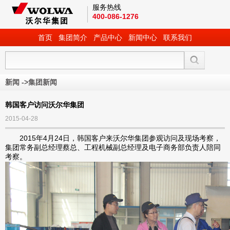
服务热线
400-086-1276
首页
集团简介
产品中心
新闻中心
联系我们
新闻
->
集团新闻
韩国客户访问沃尔华集团
2015-04-28
2015年4月24日，韩国客户来沃尔华集团参观访问及现场考察，
集团常务副总经理蔡总、工程机械副总经理及电子商务部负责人陪同
考察。