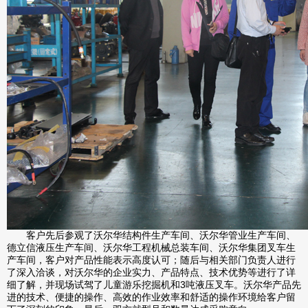
客户先后参观了沃尔华结构件生产车间、沃尔华管业生产车间、
德立信液压生产车间、沃尔华工程机械总装车间、沃尔华集团叉车生
产车间，客户对产品性能表示高度认可；随后与相关部门负责人进行
了深入洽谈，对沃尔华的企业实力、产品特点、技术优势等进行了详
细了解，并现场试驾了儿童游乐挖掘机和3吨液压叉车。沃尔华产品先
进的技术、便捷的操作、高效的作业效率和舒适的操作环境给客户留