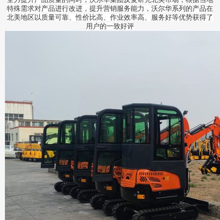
特殊需求对产品进行改进，提升营销服务能力，沃尔华系列的
产品在
北美地区以质量可靠、性价比高、作业效率高、服务好等优势获得了
用户的一致好评