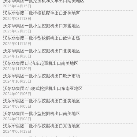
沃尔华集团一批挖掘机和叉车出口南美地区
2025年04月15日
沃尔华集团一批挖掘机配件出口北美地区
2025年03月13日
沃尔华集团一批小型挖掘机出口东盟地区
2025年02月25日
沃尔华集团一批小型挖掘机出口欧洲市场
2025年01月15日
沃尔华集团一批小型挖掘机出口北美地区
2024年12月26日
沃尔华集团1台汽车起重机出口南美地区
2024年11月30日
沃尔华集团一批小型挖掘机出口欧洲市场
2024年10月25日
沃尔华集团2台轮式挖掘机出口东南亚地区
2024年09月06日
沃尔华集团一批小型挖掘机出口北美地区
2024年08月05日
沃尔华集团一批小型挖掘机出口南美地区
2024年07月08日
沃尔华集团一批小型挖掘机出口东盟地区
2024年06月13日