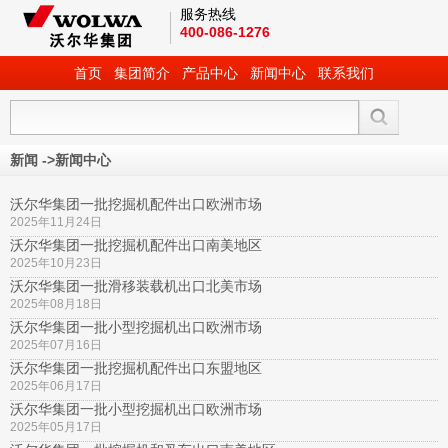
服务热线
400-086-1276
首页
集团简介
产品中心
新闻中心
联系我们
新闻
->
新闻中心
沃尔华集团一批挖掘机配件出口欧洲市场
2025年11月24日
沃尔华集团一批挖掘机配件出口南美地区
2025年10月23日
沃尔华集团一批滑移装载机出口北美市场
2025年08月18日
沃尔华集团一批小型挖掘机出口欧洲市场
2025年07月16日
沃尔华集团一批挖掘机配件出口东盟地区
2025年06月17日
沃尔华集团一批小型挖掘机出口欧洲市场
2025年05月17日