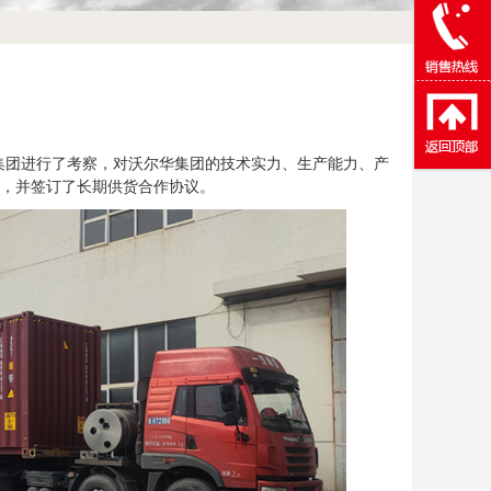
集团进行了考察，对沃尔华集团的技术实力、生产能力、产
，并签订了长期供货合作协议。