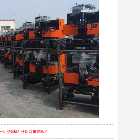
一批挖掘机配件出口东盟地区