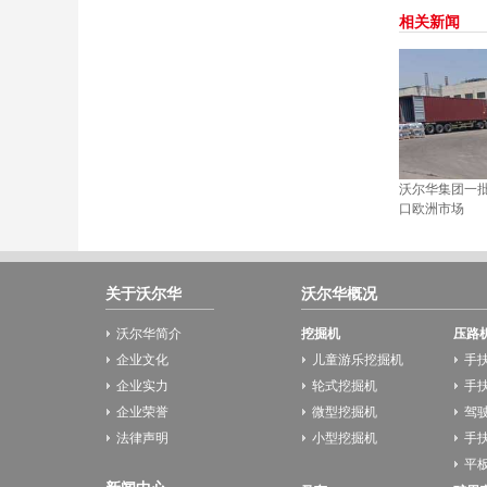
相关新闻
沃尔华集团一
口欧洲市场
关于沃尔华
沃尔华概况
沃尔华简介
挖掘机
压路
企业文化
儿童游乐挖掘机
手
企业实力
轮式挖掘机
手
企业荣誉
微型挖掘机
驾
法律声明
小型挖掘机
手
平