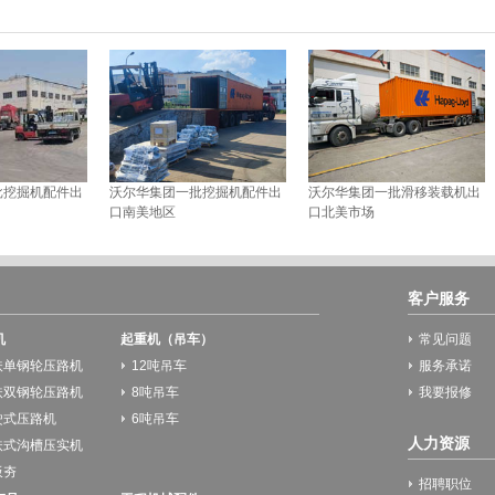
批挖掘机配件出
沃尔华集团一批挖掘机配件出
沃尔华集团一批滑移装载机出
口南美地区
口北美市场
客户服务
机
起重机（吊车）
常见问题
扶单钢轮压路机
12吨吊车
服务承诺
扶双钢轮压路机
8吨吊车
我要报修
驶式压路机
6吨吊车
人力资源
扶式沟槽压实机
板夯
招聘职位