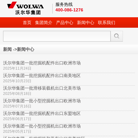
服务热线
400-086-1276
首页
集团简介
产品中心
新闻中心
联系我们
新闻
->
新闻中心
沃尔华集团一批挖掘机配件出口欧洲市场
2025年11月24日
沃尔华集团一批挖掘机配件出口南美地区
2025年10月23日
沃尔华集团一批滑移装载机出口北美市场
2025年08月18日
沃尔华集团一批小型挖掘机出口欧洲市场
2025年07月16日
沃尔华集团一批挖掘机配件出口东盟地区
2025年06月17日
沃尔华集团一批小型挖掘机出口欧洲市场
2025年05月17日