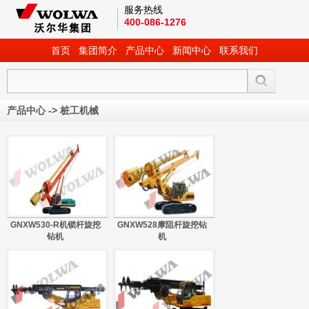
服务热线
400-086-1276
首页
集团简介
产品中心
新闻中心
联系我们
产品中心
->
桩工机械
GNXW530-R机锁杆旋挖
GNXW528摩阻杆旋挖钻
钻机
机