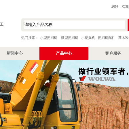
您好，欢迎
热门搜索：
小型挖掘机
微型挖掘机
小挖掘机
挖掘机配件
蔗木装
新闻中心
产品中心
客户服务