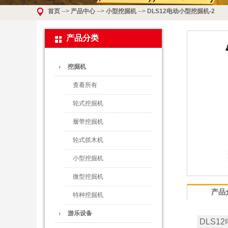
首页
-->
产品中心
-->
小型挖掘机
-->
DLS12电动小型挖掘机-2
产品分类
挖掘机
查看所有
轮式挖掘机
履带挖掘机
轮式抓木机
小型挖掘机
微型挖掘机
产品
特种挖掘机
游乐设备
DLS