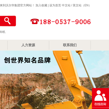
来到沃尔华集团官方网站！
加入收藏
|
设为首页
中文站
/
英文站（EN）
卸机
人力资源
联系我们