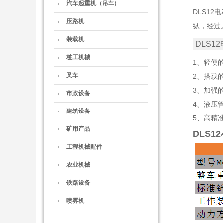
汽车起重机（吊车）
DLS1
压路机
纵，经过
装载机
DLS
桩工机械
1、轻便
叉车
2、搭载
3、加强
市政设备
4、液压
建筑设备
5、高精
矿用产品
DLS
工程机械配件
农业机械
铁路设备
喷雾机