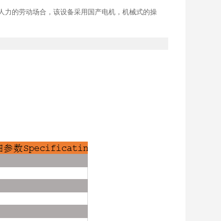
替人力的劳动场合，该设备采用国产电机，机械式的操