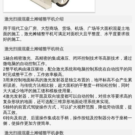
激光扫描混凝土摊铺整平机介绍
用于现代工业厂房、大型商场、货场、机场、广场等大面积混凝土地
面的施工，激光摊铺整平机可满足对面积大且平整度、水平度要求很
好的施工。
激光扫描混凝土摊铺整平机特点
1融合精密激光、高精密的集成液压、闭环控制技术等高新技术，通过
微电脑的自动控制工作。
2整平机构由液压驱动，配合激光系统和电脑控制系统在自动找平的同
时完成整平工作，工作效率极高。
3用来控制地面标高的激光发射器是独立布置的，地坪标高不会产生累
积误差。与传统方法相比较，超大面积的平整度一样轻松控制，同时
大大减少地坪的施工缝和模板使用量。
4激光发射器，对平面及双向坡度都可以自动控制，对排水等要求高的
复杂形状的地面，还可选配三维异形地面处理系统来实现。
5独特的前置式驾驶操作方式，可以扩大视野范围，降低劳动强度，提
高工效。
6转向及前进、后退操作集成在手柄，操作按钮及控制器分布于座椅一
侧，使操作更加方便简单。
激光扫描混凝土摊铺整平机参数