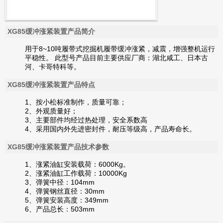
XG85缓冲涨紧装置产品简介
用于8~10吨履带式挖掘机履带缓冲涨紧，减震，增强整机运行
平稳性。
此型号产品目前主要供应厂商：湖北咸工、日本古
河、卡哥特科等。
XG85缓冲涨紧装置产品特点
1、按小松标准制作，质量可靠；
2、外观质量好；
3、主要部件均经过热处理，安全系数高
4、采用国内外先进密封件，耐压等级高，产品寿命长。
XG85缓冲涨紧装置产品技术参数
1、涨紧油缸安装载荷：6000Kg。
2、涨紧油缸工作载荷：10000Kg
3、弹簧中径：104mm
4、弹簧钢丝直径：30mm
5、弹簧安装高度：349mm
6、产品总长：503mm